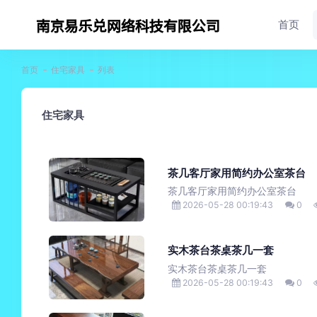
首页
首页
住宅家具
列表
住宅家具
茶几客厅家用简约办公室茶台
茶几客厅家用简约办公室茶台
2026-05-28 00:19:43
0
实木茶台茶桌茶几一套
实木茶台茶桌茶几一套
2026-05-28 00:19:43
0