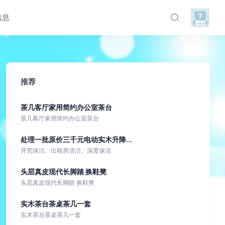
信息
推荐
茶几客厅家用简约办公室茶台
茶几客厅家用简约办公室茶台
处理一批原价三千元电动实木升降...
开荒保洁、出租房清洁、深度保洁
头层真皮现代长脚踏 换鞋凳
头层真皮现代长脚踏 换鞋凳
实木茶台茶桌茶几一套
实木茶台茶桌茶几一套