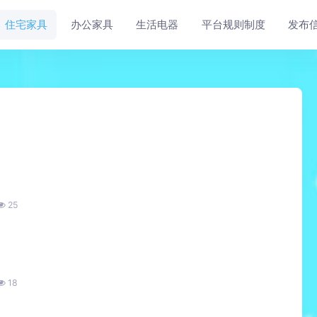
住宅家具
办公家具
生活电器
平台规则制度
发布
25
18