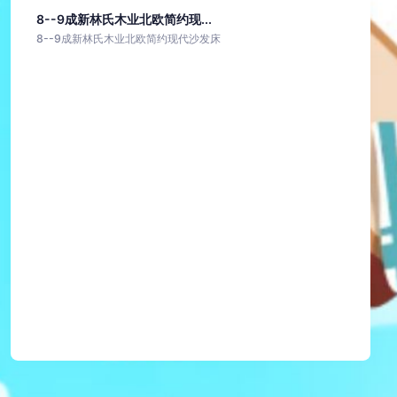
8--9成新林氏木业北欧简约现...
8--9成新林氏木业北欧简约现代沙发床