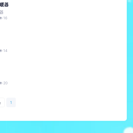
取暖器
器
16
14
20
条
1