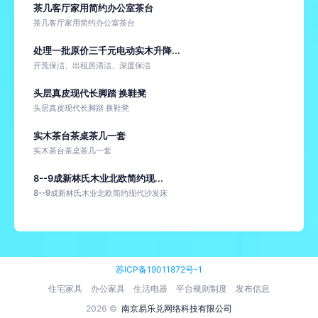
茶几客厅家用简约办公室茶台
茶几客厅家用简约办公室茶台
处理一批原价三千元电动实木升降...
开荒保洁、出租房清洁、深度保洁
头层真皮现代长脚踏 换鞋凳
头层真皮现代长脚踏 换鞋凳
实木茶台茶桌茶几一套
实木茶台茶桌茶几一套
8--9成新林氏木业北欧简约现...
8--9成新林氏木业北欧简约现代沙发床
苏ICP备19011872号-1
住宅家具
办公家具
生活电器
平台规则制度
发布信息
2026 ©
南京易乐兑网络科技有限公司