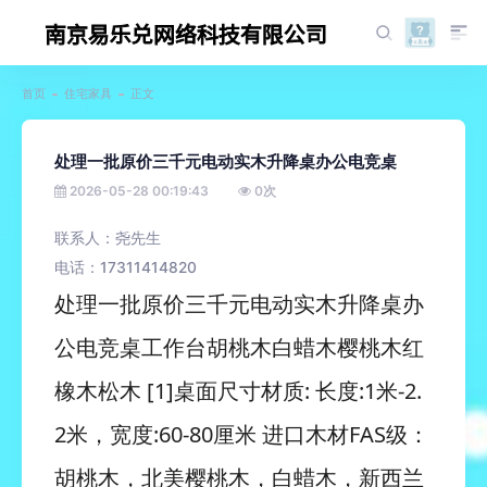
首页
住宅家具
正文
处理一批原价三千元电动实木升降桌办公电竞桌
2026-05-28 00:19:43
0
次
联系人：尧先生
电话：17311414820
处理一批原价三千元电动实木升降桌办
公电竞桌工作台胡桃木白蜡木樱桃木红
橡木松木 [1]桌面尺寸材质: 长度:1米-2.
2米，宽度:60-80厘米 进口木材FAS级：
胡桃木，北美樱桃木，白蜡木，新西兰